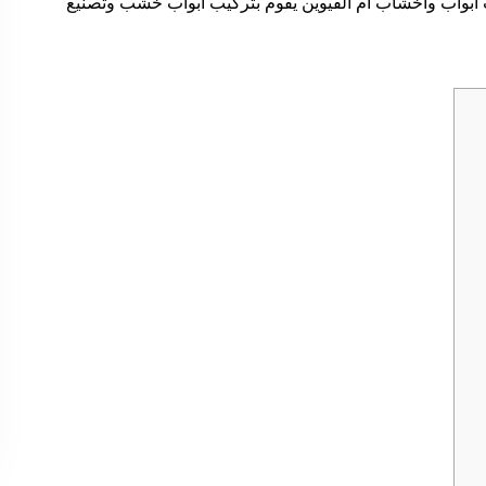
ابواب واخشاب ام القيوين يقوم بتركيب أبواب خشب وتصنيع