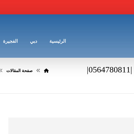
الرئيسية
دبي
الفجيرة
تركيب ابواب واخشاب في ام القيوين |0564780811|
صفحة المقالات