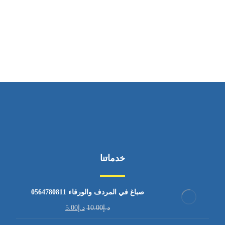
ساعات العمل
من الاثنين إلى الجمعة ٩:٠٠ - ١٧:٠٠
خدماتنا
صباغ في المردف والورقاء 0564780811
د.إ
10.00
د.إ
5.00