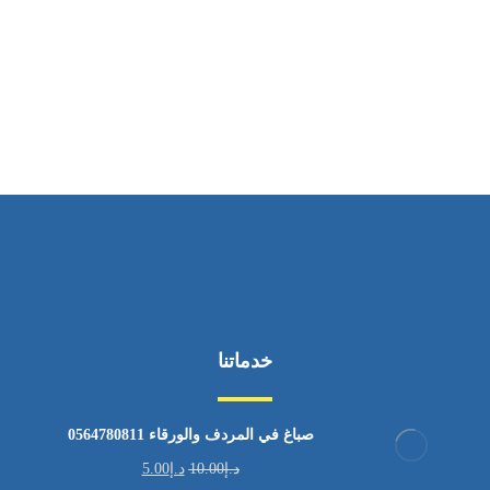
ساعات العمل
من الاثنين إلى الجمعة ٩:٠٠ - ١٧:٠٠
خدماتنا
صباغ في المردف والورقاء 0564780811
د.إ
10.00
د.إ
5.00