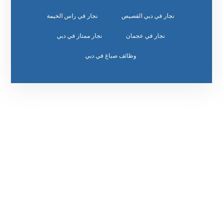
نجار في دبي القصيص
نجار في راس الخيمة
نجار في عجمان
نجار ممتاز في دبي
وظائف صباغ في دبي
رقم الهاتف
٥٥ ٤٤ ٣٣ ٢٢ ٩٧١+