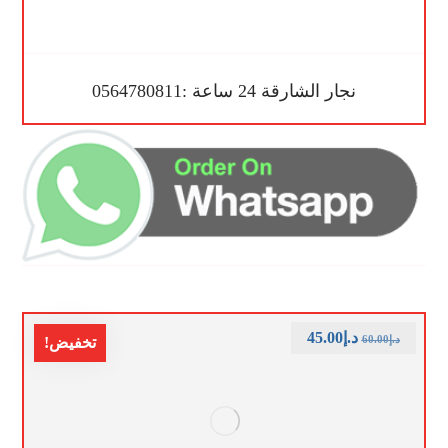
نجار الشارقة 24 ساعة :0564780811
د.إ
45.00
د.إ
60.00
تخفيض!