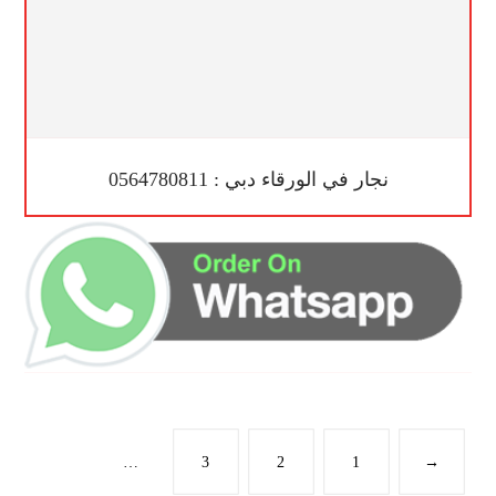
نجار في الورقاء دبي : 0564780811
…
3
2
1
→