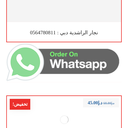
نجار الراشدية دبي : 0564780811
د.إ
45.00
د.إ
60.00
تخفيض!