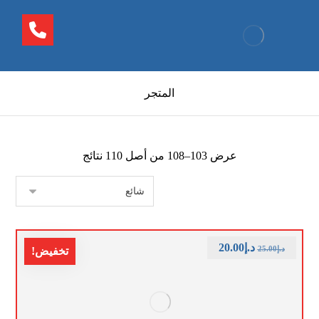
المتجر
عرض 103–108 من أصل 110 نتائج
د.إ
20.00
د.إ
25.00
تخفيض!