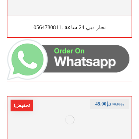
نجار دبي 24 ساعة :0564780811
د.إ
45.00
د.إ
70.00
تخفيض!