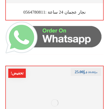
نجار عجمان 24 ساعة :0564780811
د.إ
25.00
د.إ
30.00
تخفيض!