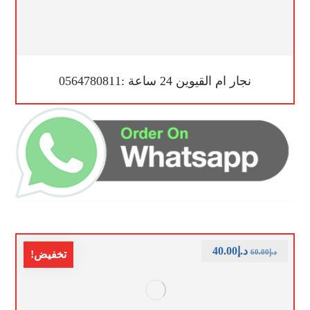
نجار ام القيوين 24 ساعة :0564780811
د.إ
40.00
د.إ
60.00
تخفيض!