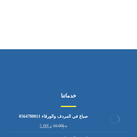
ساعات العمل
من الاثنين إلى الجمعة ٩:٠٠ - ١٧:٠٠
خدماتنا
صباغ في المردف والورقاء 0564780811
د.إ
10.00
د.إ
5.00