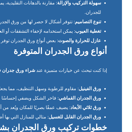
سهولة التركيب والإزالة
: مقارنة بالدهانات التقليدية
للجدران.
تنوع التصاميم
: تتوفر أشكال لا حصر لها من ورق الجدران
تغطية العيوب
: يمكن استخدامه لإخفاء التشققات أو ال
عازل للحرارة والصوت
: بعض أنواع ورق الجدران توفر
أنواع ورق الجدران المتوفرة
إذا كنت تبحث عن خيارات متميزة عند
شراء ورق جدران 
ورق الفينيل
: مقاوم للرطوبة وسهل التنظيف، مما يجعله 
ورق الجدران القماشي
: فاخر الشكل ويضفي إحساسًا با
ورق ثلاثي الأبعاد
: يضيف عمقًا بصريًا للمكان ويُعد من
ورق الجدران القابل للغسيل
: مثالي للمنازل التي بها 
خطوات تركيب ورق الجدران بشك