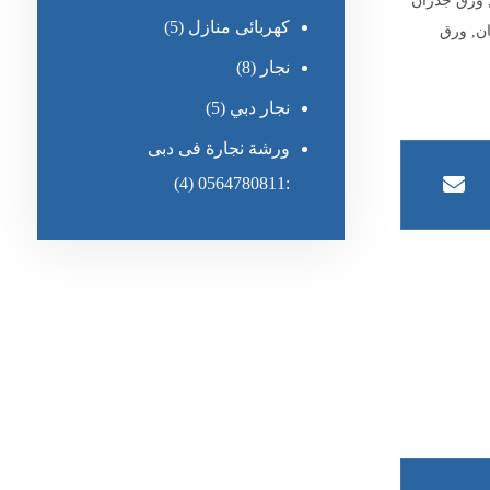
ورق جدران
كهربائى منازل
(5)
ن
,
ورق
نجار
(8)
نجار دبي
(5)
ورشة نجارة فى دبى
(4)
:0564780811