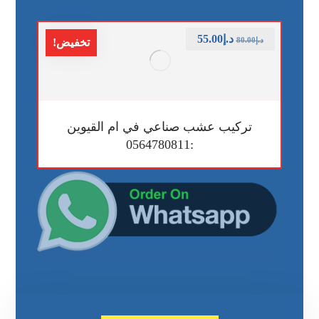
د.إ
55.00
د.إ
80.00
تخفيض!
تركيب عشب صناعي في ام القيوين
:0564780811