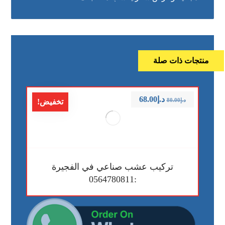
منتجات ذات صلة
د.إ
68.00
د.إ
80.00
تخفيض!
تركيب عشب صناعي في الفجيرة
:0564780811