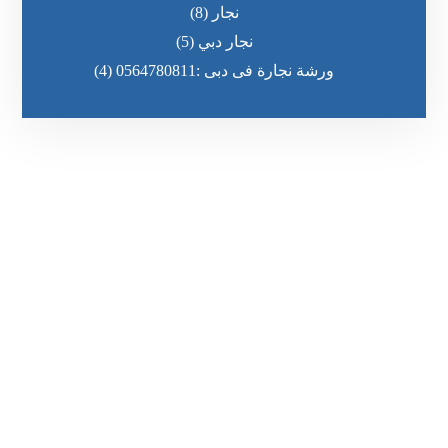
نجار
(8)
نجار دبي
(5)
ورشة نجارة فى دبى :0564780811
(4)
رقم الهاتف
٥٥ ٤٤ ٣٣ ٢٢ ٩٧١+