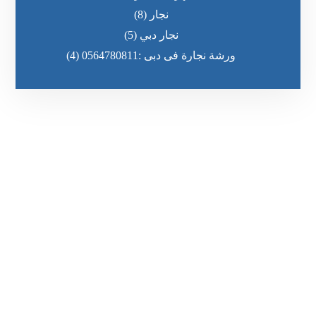
نجار
(8)
نجار دبي
(5)
ورشة نجارة فى دبى :0564780811
(4)
رقم الهاتف
٥٥ ٤٤ ٣٣ ٢٢ ٩٧١+