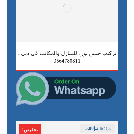
تركيب جبس بورد للمنازل والمكاتب في دبي :
0564780811
د.إ
5.00
د.إ
10.00
تخفيض!