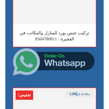
تركيب جبس بورد للمنازل والمكاتب في
الفجيرة : 0564780811
د.إ
5.00
د.إ
10.00
تخفيض!