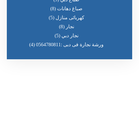
صباغ دهانات
(8)
كهربائى منازل
(5)
نجار
(8)
نجار دبي
(5)
ورشة نجارة فى دبى :0564780811
(4)
رقم الهاتف
٥٥ ٤٤ ٣٣ ٢٢ ٩٧١+