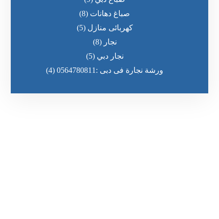
صباغ دهانات
(8)
كهربائى منازل
(5)
نجار
(8)
نجار دبي
(5)
ورشة نجارة فى دبى :0564780811
(4)
رقم الهاتف
٥٥ ٤٤ ٣٣ ٢٢ ٩٧١+