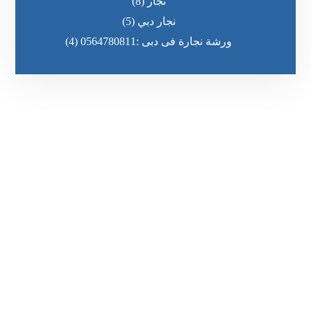
نجار
(8)
نجار دبي
(5)
ورشة نجارة فى دبى :0564780811
(4)
رقم الهاتف
٥٥ ٤٤ ٣٣ ٢٢ ٩٧١+