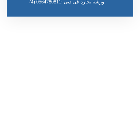
ورشة نجارة فى دبى :0564780811
(4)
رقم الهاتف
٥٥ ٤٤ ٣٣ ٢٢ ٩٧١+
مواقعنا