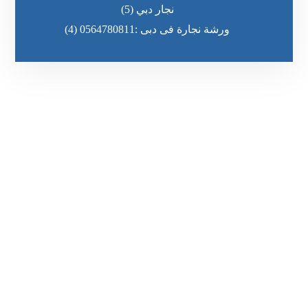
نجار دبي
(5)
ورشة نجارة فى دبى :0564780811
(4)
رقم الهاتف
٥٥ ٤٤ ٣٣ ٢٢ ٩٧١+
مواقعنا