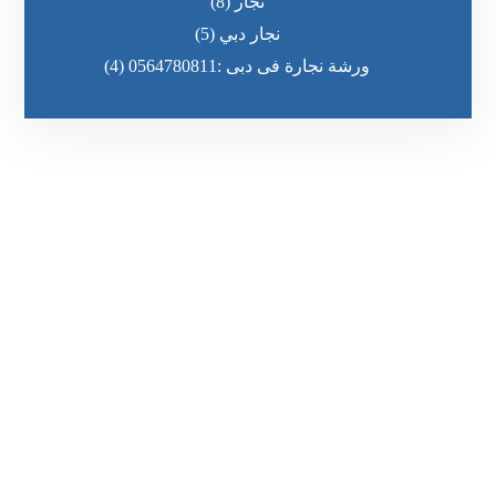
نجار
(8)
نجار دبي
(5)
ورشة نجارة فى دبى :0564780811
(4)
رقم الهاتف
٥٥ ٤٤ ٣٣ ٢٢ ٩٧١+