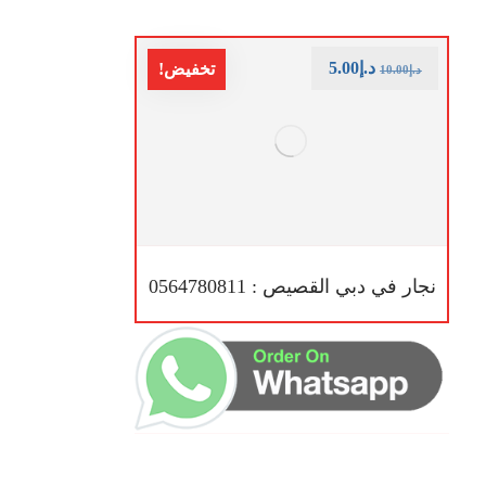
د.إ
5.00
تخفيض!
د.إ
10.00
نجار في دبي القصيص : 0564780811