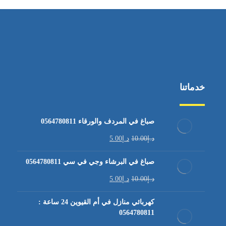
خدماتنا
صباغ في المردف والورقاء 0564780811
د.إ
10.00
د.إ
5.00
صباغ في البرشاء وجي في سي 0564780811
د.إ
10.00
د.إ
5.00
كهربائي منازل في أم القيوين 24 ساعة :
0564780811