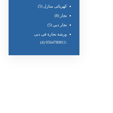
كهربائى منازل
(5)
نجار
(8)
نجار دبي
(5)
ورشة نجارة فى دبى
(4)
:0564780811
رقم الهاتف
٥٥ ٤٤ ٣٣ ٢٢ ٩٧١+