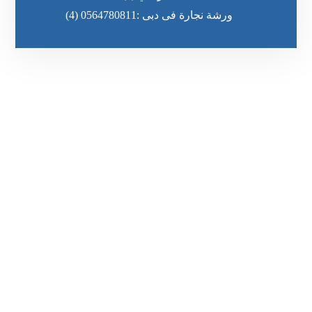
ورشة نجارة فى دبى :0564780811
(4)
رقم الهاتف
٥٥ ٤٤ ٣٣ ٢٢ ٩٧١+
مواقعنا