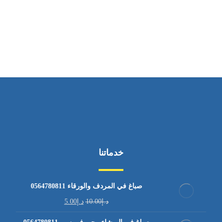
ساعات العمل
من الاثنين إلى الجمعة ٩:٠٠ - ١٧:٠٠
خدماتنا
صباغ في المردف والورقاء 0564780811
د.إ
10.00
د.إ
5.00