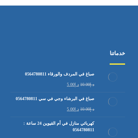
خدماتنا
صباغ في المردف والورقاء 0564780811
د.إ
10.00
د.إ
5.00
صباغ في البرشاء وجي في سي 0564780811
د.إ
10.00
د.إ
5.00
كهربائي منازل في أم القيوين 24 ساعة :
0564780811