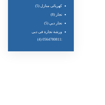
كهربائى منازل
(5)
نجار
(8)
نجار دبي
(5)
ورشة نجارة فى دبى
(4)
:0564780811
رقم الهاتف
٥٥ ٤٤ ٣٣ ٢٢ ٩٧١+