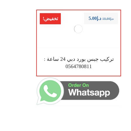
د.إ
5.00
تخفيض!
د.إ
10.00
تركيب جبس بورد دبي 24 ساعة :
0564780811