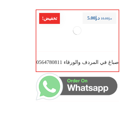
د.إ
5.00
تخفيض!
د.إ
10.00
صباغ في المردف والورقاء 0564780811