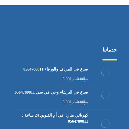
خدماتنا
صباغ في المردف والورقاء 0564780811
د.إ
10.00
د.إ
5.00
صباغ في البرشاء وجي في سي 0564780811
د.إ
10.00
د.إ
5.00
كهربائي منازل في أم القيوين 24 ساعة :
0564780811