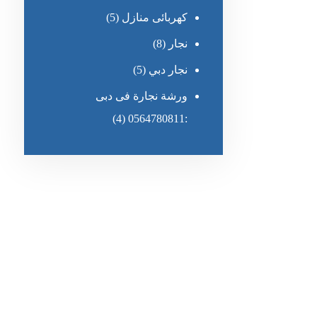
كهربائى منازل
(5)
نجار
(8)
نجار دبي
(5)
ورشة نجارة فى دبى
(4)
:0564780811
رقم الهاتف
٥٥ ٤٤ ٣٣ ٢٢ ٩٧١+