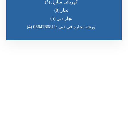
كهربائى منازل
(5)
نجار
(8)
نجار دبي
(5)
ورشة نجارة فى دبى :0564780811
(4)
رقم الهاتف
٥٥ ٤٤ ٣٣ ٢٢ ٩٧١+