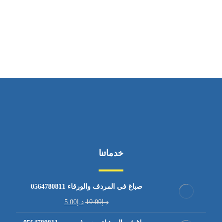
ساعات العمل
من الاثنين إلى الجمعة ٩:٠٠ - ١٧:٠٠
خدماتنا
صباغ في المردف والورقاء 0564780811
د.إ
10.00
د.إ
5.00