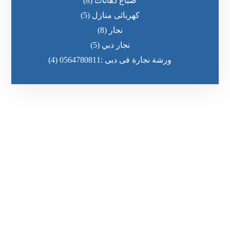
صباغ دهانات
(8)
كهربائى منازل
(5)
نجار
(8)
نجار دبي
(5)
ورشة نجارة فى دبى :0564780811
(4)
رقم الهاتف
٥٥ ٤٤ ٣٣ ٢٢ ٩٧١+