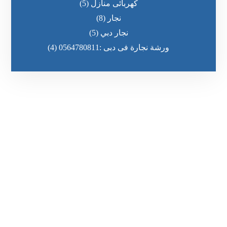
كهربائى منازل
(5)
نجار
(8)
نجار دبي
(5)
ورشة نجارة فى دبى :0564780811
(4)
رقم الهاتف
٥٥ ٤٤ ٣٣ ٢٢ ٩٧١+