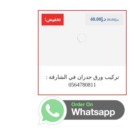
د.إ
40.00
تخفيض!
د.إ
80.00
تركيب ورق جدران في الشارقة :
0564780811