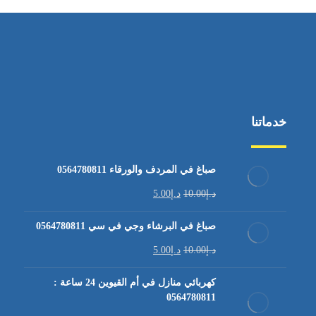
خدماتنا
صباغ في المردف والورقاء 0564780811
د.إ
10.00
د.إ
5.00
صباغ في البرشاء وجي في سي 0564780811
د.إ
10.00
د.إ
5.00
كهربائي منازل في أم القيوين 24 ساعة :
0564780811