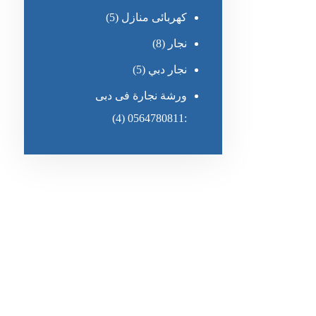
كهربائى منازل
(5)
نجار
(8)
نجار دبي
(5)
ورشة نجارة فى دبى
(4)
:0564780811
رقم الهاتف
٥٥ ٤٤ ٣٣ ٢٢ ٩٧١+