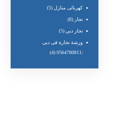
كهربائى منازل
(5)
نجار
(8)
نجار دبي
(5)
ورشة نجارة فى دبى
(4)
:0564780811
رقم الهاتف
٥٥ ٤٤ ٣٣ ٢٢ ٩٧١+