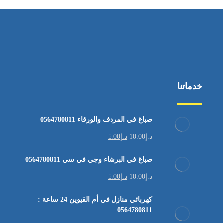
خدماتنا
صباغ في المردف والورقاء 0564780811
د.إ
10.00
د.إ
5.00
صباغ في البرشاء وجي في سي 0564780811
د.إ
10.00
د.إ
5.00
كهربائي منازل في أم القيوين 24 ساعة :
0564780811