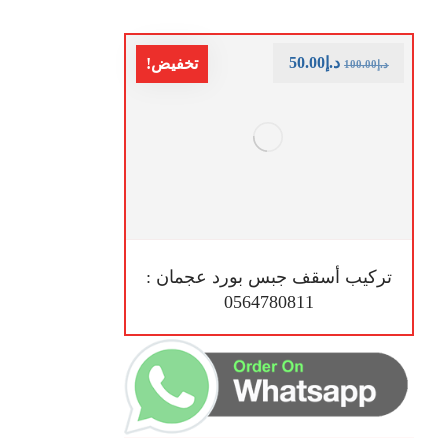
د.إ
50.00
تخفيض!
د.إ
100.00
تركيب أسقف جبس بورد عجمان :
0564780811