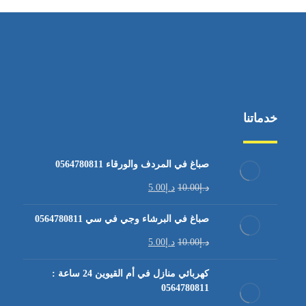
خدماتنا
صباغ في المردف والورقاء 0564780811
د.إ
10.00
د.إ
5.00
صباغ في البرشاء وجي في سي 0564780811
د.إ
10.00
د.إ
5.00
كهربائي منازل في أم القيوين 24 ساعة :
0564780811