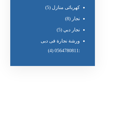
كهربائى منازل
(5)
نجار
(8)
نجار دبي
(5)
ورشة نجارة فى دبى
(4)
:0564780811
رقم الهاتف
٥٥ ٤٤ ٣٣ ٢٢ ٩٧١+