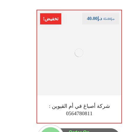
د.إ
40.00
تخفيض!
د.إ
45.00
شركة أصباغ في أم القيوين :
0564780811