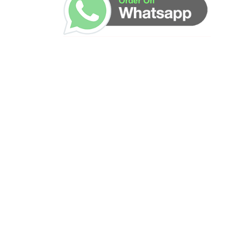
ساعات العمل
من الاثنين إلى الجمعة ٩:٠٠ - ١٧:٠٠