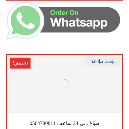
د.إ
5.00
د.إ
10.00
تخفيض!
صباغ دبي 24 ساعه : 0564780811