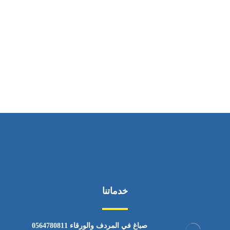
ساعات العمل
من الاثنين إلى الجمعة ٩:٠٠ - ١٧:٠٠
خدماتنا
صباغ في المردف والورقاء 0564780811