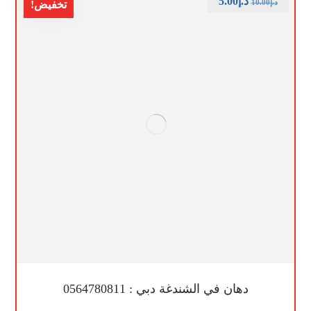
د.إ
5.00
د.إ
10.00
تخفيض!
دهان في الشندغة دبي : 0564780811