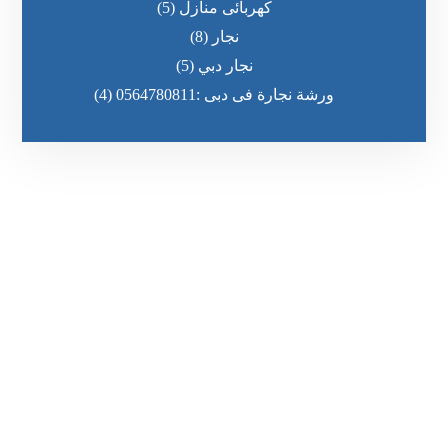
كهربائى منازل
(5)
نجار
(8)
نجار دبي
(5)
ورشة نجارة فى دبى :0564780811
(4)
رقم الهاتف
٥٥ ٤٤ ٣٣ ٢٢ ٩٧١+