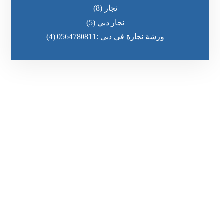
نجار
(8)
نجار دبي
(5)
ورشة نجارة فى دبى :0564780811
(4)
رقم الهاتف
٥٥ ٤٤ ٣٣ ٢٢ ٩٧١+