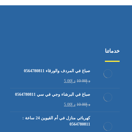
خدماتنا
صباغ في المردف والورقاء 0564780811
د.إ
10.00
د.إ
5.00
صباغ في البرشاء وجي في سي 0564780811
د.إ
10.00
د.إ
5.00
كهربائي منازل في أم القيوين 24 ساعة :
0564780811