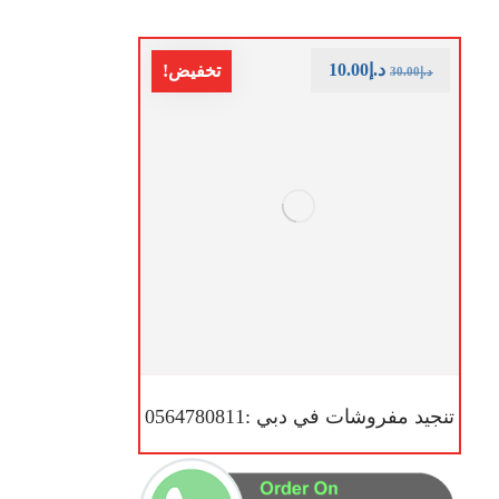
د.إ
10.00
تخفيض!
د.إ
30.00
تنجيد مفروشات في دبي :0564780811