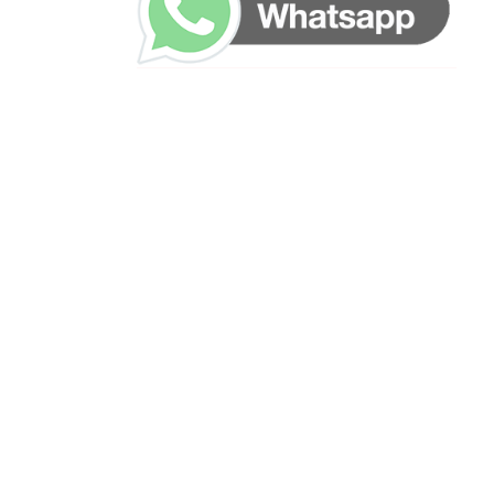
ساعات العمل
من الاثنين إلى الجمعة ٩:٠٠ - ١٧:٠٠