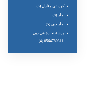
كهربائى منازل
(5)
نجار
(8)
نجار دبي
(5)
ورشة نجارة فى دبى
(4)
:0564780811
رقم الهاتف
٥٥ ٤٤ ٣٣ ٢٢ ٩٧١+