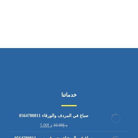
ساعات العمل
من الاثنين إلى الجمعة ٩:٠٠ - ١٧:٠٠
خدماتنا
صباغ في المردف والورقاء 0564780811
د.إ
10.00
د.إ
5.00