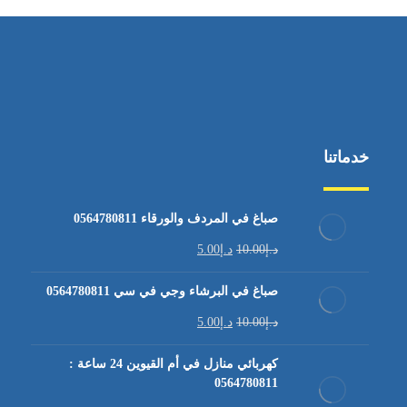
خدماتنا
صباغ في المردف والورقاء 0564780811
د.إ
10.00
د.إ
5.00
صباغ في البرشاء وجي في سي 0564780811
د.إ
10.00
د.إ
5.00
كهربائي منازل في أم القيوين 24 ساعة :
0564780811