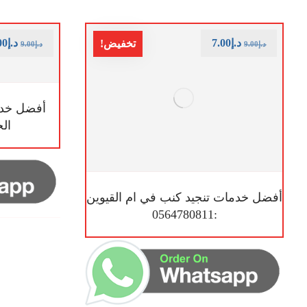
د.إ
7.00
د.إ
00
تخفيض!
د.إ
9.00
د.إ
9.00
أفضل خدم
الخيمة
أفضل خدمات تنجيد كنب في ام القيوين
:0564780811