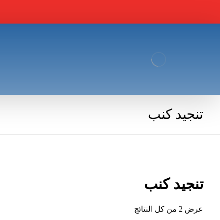
تنجيد كنب
تنجيد كنب
عرض ⁦2⁩ من كل النتائج