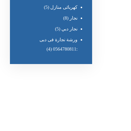
كهربائى منازل
(5)
نجار
(8)
نجار دبي
(5)
ورشة نجارة فى دبى
(4)
:0564780811
رقم الهاتف
٥٥ ٤٤ ٣٣ ٢٢ ٩٧١+