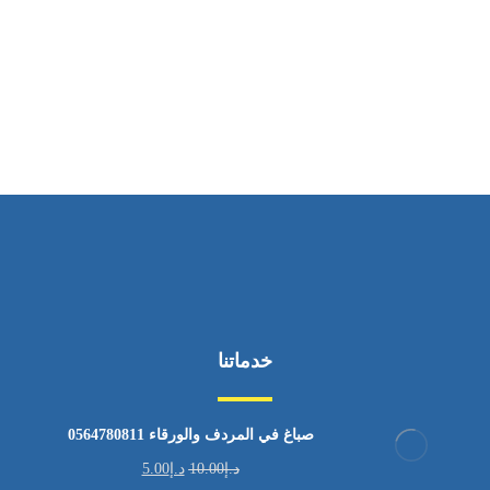
ساعات العمل
من الاثنين إلى الجمعة ٩:٠٠ - ١٧:٠٠
خدماتنا
صباغ في المردف والورقاء 0564780811
د.إ
10.00
د.إ
5.00