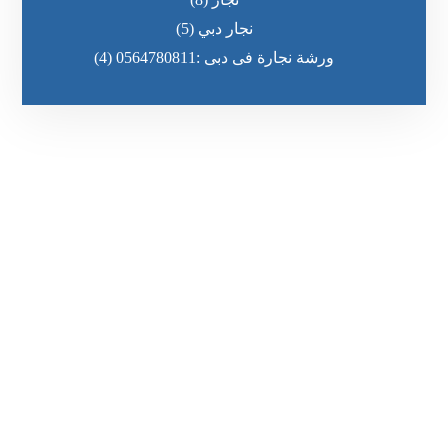
نجار دبي
(5)
ورشة نجارة فى دبى :0564780811
(4)
رقم الهاتف
٥٥ ٤٤ ٣٣ ٢٢ ٩٧١+