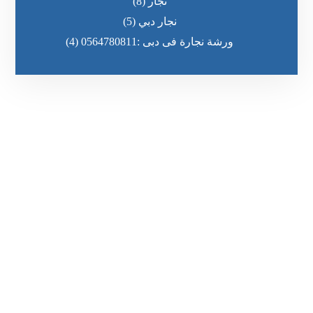
نجار
(8)
نجار دبي
(5)
ورشة نجارة فى دبى :0564780811
(4)
رقم الهاتف
٥٥ ٤٤ ٣٣ ٢٢ ٩٧١+