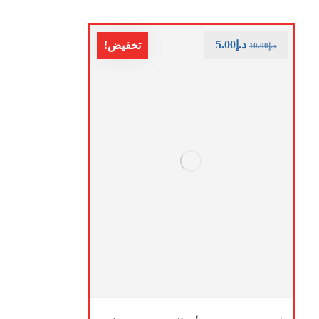
د.إ
5.00
تخفيض!
د.إ
10.00