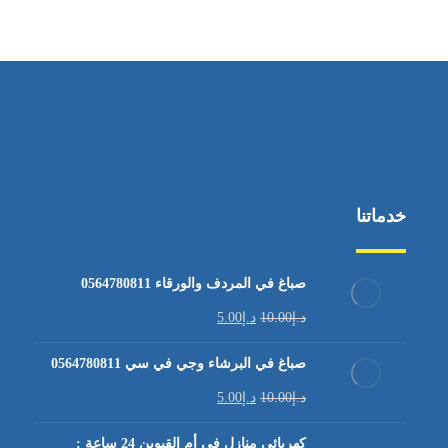
من الاثنين إلى الجمعة ٩:٠٠ - ١٧:٠٠
خدماتنا
صباغ في المردف والورقاء 0564780811
د.إ
10.00
د.إ
5.00
صباغ في البرشاء وجي في سي 0564780811
د.إ
10.00
د.إ
5.00
كهربائي منازل في أم القيوين 24 ساعة :