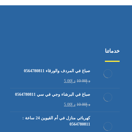
خدماتنا
صباغ في المردف والورقاء 0564780811
د.إ
10.00
د.إ
5.00
صباغ في البرشاء وجي في سي 0564780811
د.إ
10.00
د.إ
5.00
كهربائي منازل في أم القيوين 24 ساعة :
0564780811