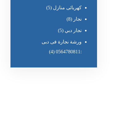
كهربائى منازل
(5)
نجار
(8)
نجار دبي
(5)
ورشة نجارة فى دبى
(4)
:0564780811
رقم الهاتف
٥٥ ٤٤ ٣٣ ٢٢ ٩٧١+