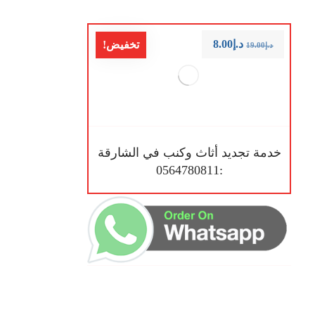
د.إ
8.00
تخفيض!
د.إ
19.00
خدمة تجديد أثاث وكنب في الشارقة
:0564780811