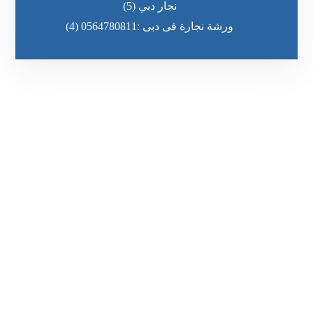
نجار دبي
(5)
ورشة نجارة فى دبى :0564780811
(4)
رقم الهاتف
٥٥ ٤٤ ٣٣ ٢٢ ٩٧١+
مواقعنا