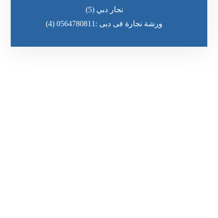
نجار دبي
(5)
ورشة نجارة فى دبى :0564780811
(4)
رقم الهاتف
٥٥ ٤٤ ٣٣ ٢٢ ٩٧١+