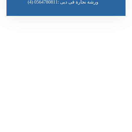
ورشة نجارة فى دبى :0564780811
(4)
رقم الهاتف
٥٥ ٤٤ ٣٣ ٢٢ ٩٧١+
مواقعنا