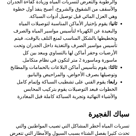
والرطوبة والتعرض لتسربات المياه وزيادة كفاءة الجدران
والأسقف من الشقوق والشروخ، أصبح ينفذ أول خطوة
وهي العزل المائي قبل توصيل أدوات السباكة.
ثانيا:
يقوم بإختيار الأماكن المناسبة لتوصيلات المياه
والبعيدة عن الكهرباء لتأسيس مواسير المياه والصرف
وتخطيطها بالشكل المناسب لمنع التلف بالوقت، فيتم
تأسيس مواسير الصرف والتغذية داخل الجدران وتحت
الأرضيات وحفر أماكن لها بالتساوي وببعد بين كل
ماسورة وماسورة 2 متر لتكون في نظام متكامل.
ثالثا:
يقوم بتأسيس أماكن البلاعات بالحمامات والمطابخ
وتوصيلها بصرف الأحواض، والمراحيض والبانيو.
رابعا:
يقوم الفني على تشطيب السباكة وإتمام كامل
الخطوات فبعد التوصيلات يقوم بتركيب المحابس
والأشياء النهائية وتجربة السباكة كاملة قبل المغادرة
سباك الفجيرة
تسربات المياه أخطر المشاكل التي تصيب المواطنين والتي
تحدث كثيرا بفصل الشتاء بسبب السيول والأمطار التي تتعرض