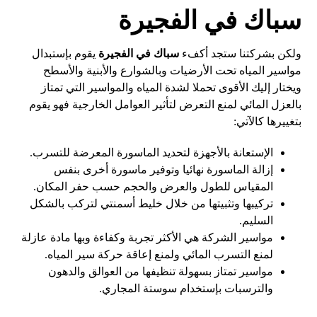
س
باك في الفجيرة
ولكن بشركتنا ستجد أكفء
سباك في الفجيرة
يقوم بإستبدال
مواسير المياه تحت الأرضيات وبالشوارع والأبنية والأسطح
ويختار إليك الأقوى تحملا لشدة المياه والمواسير التي تمتاز
بالعزل المائي لمنع التعرض لتأثير العوامل الخارجية فهو يقوم
بتغييرها كالآتي:
الإستعانة بالأجهزة لتحديد الماسورة المعرضة للتسرب.
إزالة الماسورة نهائيا وتوفير ماسورة أخرى بنفس
المقياس للطول والعرض والحجم حسب حفر المكان.
تركيبها وتثبيتها من خلال خليط أسمنتي لتركب بالشكل
السليم.
مواسير الشركة هي الأكثر تجربة وكفاءة وبها مادة عازلة
لمنع التسرب المائي ولمنع إعاقة حركة سير المياه.
مواسير تمتاز بسهولة تنظيفها من العوالق والدهون
والترسبات بإستخدام سوستة المجاري.