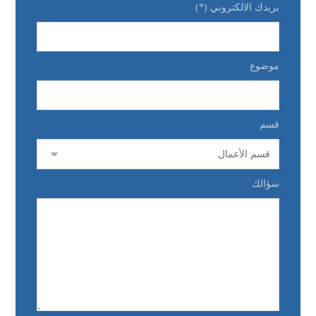
بريدك الالكتروني (*)
موضوع
قسم
سؤالك