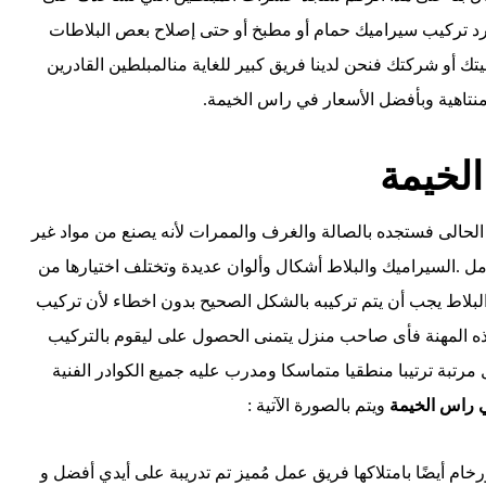
رد تركيب سيراميك حمام أو مطبخ أو حتى إصلاح بعص البلاطات
ك أو شركتك فنحن لدينا فريق كبير للغاية منالمبلطين القادرين
نتاهية وبأفضل الأسعار في راس الخيمة.
لخيمة
لحالى فستجده بالصالة والغرف والممرات لأنه يصنع من مواد غير
لعوامل .السيراميك والبلاط أشكال وألوان عديدة وتختلف اختيارها من
لاط يجب أن يتم تركيبه بالشكل الصحيح بدون اخطاء لأن تركيب
ذه المهنة فأى صاحب منزل يتمنى الحصول على ليقوم بالتركيب
تبة ترتيبا منطقيا متماسكا ومدرب عليه جميع الكوادر الفنية
 راس الخيمة
ويتم بالصورة الآتية :
ام أيضًا بامتلاكها فريق عمل مُميز تم تدريبة على أيدي أفضل و