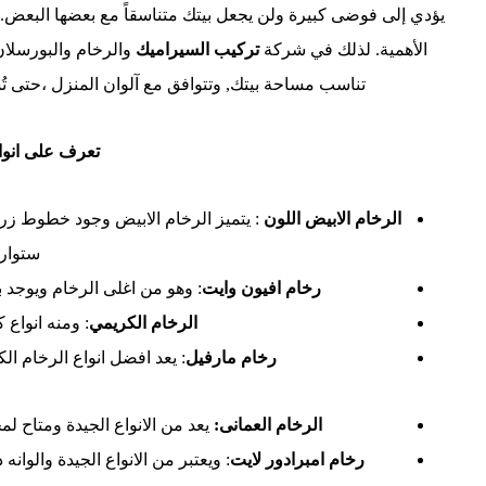
يؤدي إلى فوضى كبيرة ولن يجعل بيتك متناسقاً مع بعضها البعض. ل
الأهمية. لذلك في شركة
تركيب السيراميك
والرخام والبورسلان 
تناسب مساحة بيتك, وتتوافق مع آلوان المنزل ،حتى تُ
تعرف على انوا
الرخام الابيض اللون
: يتميز الرخام الابيض وجود خطوط زرق
ستواري
رخام افيون وايت
: وهو من اغلى الرخام ويوجد بت
الرخام الكريمي
: ومنه انواع 
رخام مارفيل
: يعد افضل انواع الرخام ال
الرخام العمانى:
يعد من الانواع الجيدة ومتاح 
رخام امبرادور لايت
: ويعتبر من الانواع الجيدة والوان