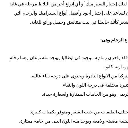
ذلك إختيار السيراميك أو أي انواع أخر من البلاط مرحلة في غاية
نُساعد على إختيار أجود وأفضل أنواع السيراميك والرخام التي
شعر كأنك جالسًا في بيت متناسق وجميل ورائع للغاية.
ع الرخام وهى:
اء واخرى رماديه موجود فى ايطاليا ويوجد منه نوعان وهما رخام
و- اربسكاتو.
ركيا من الانواع النادرة ويحتوى على درجه نقاء عاليه.
كثيرة مختلفة فى درجة اللون والنقاء
كريمى وهو من الخامات الممتازة واسعارة جيدة.
لمختلف الطبقات من حيث السعر ومتوفر بكميات كبيرة.
ه ذهبيه مضيئه ولامعه ويوجد منه اللون البنى من خامه ممتازة.