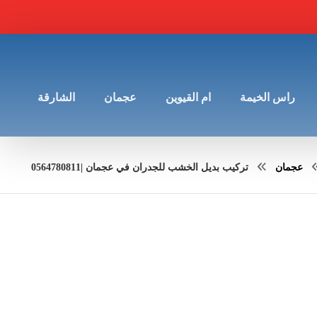
راس الخيمة
ام القيوين
عجمان
الشارقة
عجمان
تركيب بديل الخشب للجدران في عجمان |0564780811