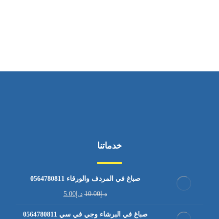
ساعات العمل
من الاثنين إلى الجمعة ٩:٠٠ - ١٧:٠٠
خدماتنا
صباغ في المردف والورقاء 0564780811
د.إ
10.00
د.إ
5.00
صباغ في البرشاء وجي في سي 0564780811