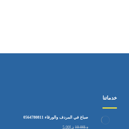
ساعات العمل
من الاثنين إلى الجمعة ٩:٠٠ - ١٧:٠٠
خدماتنا
صباغ في المردف والورقاء 0564780811
د.إ
10.00
د.إ
5.00