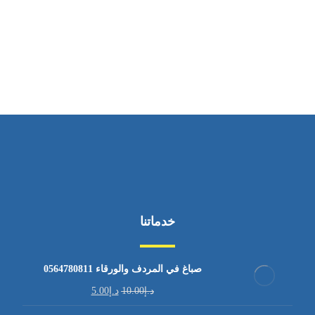
ساعات العمل
من الاثنين إلى الجمعة ٩:٠٠ - ١٧:٠٠
خدماتنا
صباغ في المردف والورقاء 0564780811
د.إ
10.00
د.إ
5.00