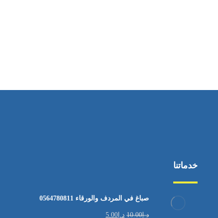
ساعات العمل
من الاثنين إلى الجمعة ٩:٠٠ - ١٧:٠٠
خدماتنا
صباغ في المردف والورقاء 0564780811
د.إ
10.00
د.إ
5.00