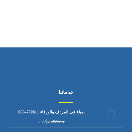
ساعات العمل
من الاثنين إلى الجمعة ٩:٠٠ - ١٧:٠٠
خدماتنا
صباغ في المردف والورقاء 0564780811
د.إ
10.00
د.إ
5.00