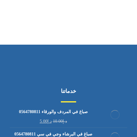
ساعات العمل
من الاثنين إلى الجمعة ٩:٠٠ - ١٧:٠٠
خدماتنا
صباغ في المردف والورقاء 0564780811
د.إ
10.00
د.إ
5.00
صباغ في البرشاء وجي في سي 0564780811